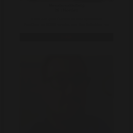
MeesteresHedwig
36 | Heerlen
Ik ben een geile Domina en bied spannende
FemDom- en BDSM-sessies aan. Een liefhebber van
leer en la ..
Bekijk