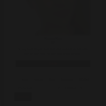
KimmyKim
30
Ik zeg vaak dingen voor ik er over nadenk en heb mijn
hart op mijn tong. Dit kan hele leuke situatie ..
Bekijk
Man
Vrouw
Stel
Shemale
BDSM
Zoeken