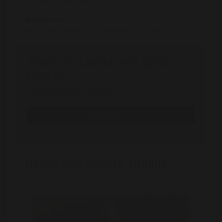
concerten, terrasjes enz.
Ik zoek een :
Ik hou van mannen met baarden of snorren
Stuur Yo-Landa een gratis
bericht
Registreren is gratis en anoniem
Registreer nu
Bekijk alle andere singles