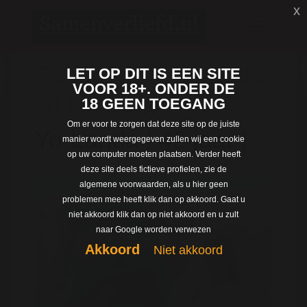
x
Dating met Yo-Landa
LET OP DIT IS EEN SITE
VOOR 18+. ONDER DE
uit Limburg
18 GEEN TOEGANG
Om er voor te zorgen dat deze site op de juiste
Yo-Landa | 42 jaar |
manier wordt weergegeven zullen wij een cookie
op uw computer moeten plaatsen. Verder heeft
deze site deels fictieve profielen, zie de
algemene voorwaarden, als u hier geen
problemen mee heeft klik dan op akkoord. Gaat u
niet akkoord klik dan op niet akkoord en u zult
naar Google worden verwezen
Akkoord
Niet akkoord