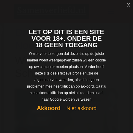
x
Dating met Wifey uit
LET OP DIT IS EEN SITE
VOOR 18+. ONDER DE
Noord-Holland
18 GEEN TOEGANG
Om er voor te zorgen dat deze site op de juiste
Wifey | 49 jaar |
manier wordt weergegeven zullen wij een cookie
op uw computer moeten plaatsen. Verder heeft
Schagen
deze site deels fictieve profielen, zie de
algemene voorwaarden, als u hier geen
problemen mee heeft klik dan op akkoord. Gaat u
niet akkoord klik dan op niet akkoord en u zult
naar Google worden verwezen
Akkoord
Niet akkoord