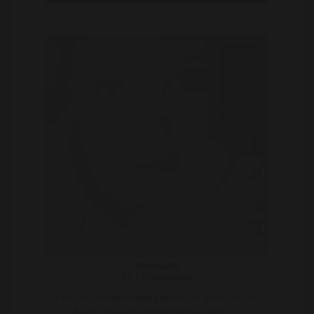
Denise99
27 | Enkhuizen
Ik ben nog nooit getrouwd geweest dat is niks voor mij.
Ik ben niet zo een plakkerig type. In een re ..