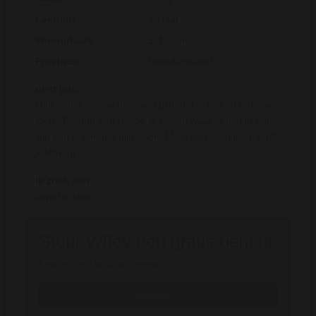
Leeftijd:
49 jaar
Woonplaats :
Schagen
Provincie :
Noord-Holland
over jou:
Mijn motto is: doe niemand pijn, dat is niet zo moeilijk
toch? Door in een relatie te blijven waar je niet in wilt
zijn kun je iemand pijn doen. Maar wat weet ik er van?
X Marian
Ik zoek een :
vertel ik later...........
Stuur Wifey een gratis bericht
Registreren is gratis en anoniem
Registreer nu