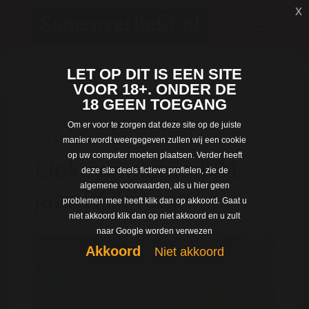
x
Dating met
LET OP DIT IS EEN SITE
VOOR 18+. ONDER DE
Liekewantstrio uit
18 GEEN TOEGANG
Om er voor te zorgen dat deze site op de juiste
Noord-Holland
manier wordt weergegeven zullen wij een cookie
op uw computer moeten plaatsen. Verder heeft
Liekewantstrio | 31
deze site deels fictieve profielen, zie de
algemene voorwaarden, als u hier geen
jaar | Alkmaar
problemen mee heeft klik dan op akkoord. Gaat u
niet akkoord klik dan op niet akkoord en u zult
naar Google worden verwezen
Akkoord
Niet akkoord