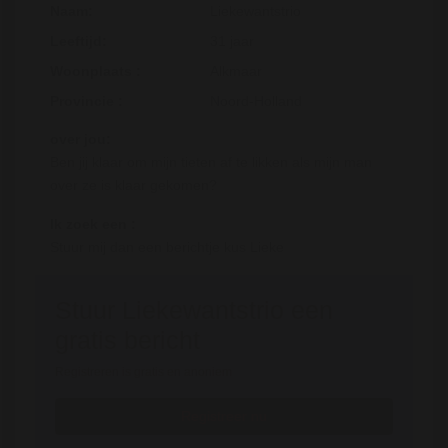
Naam:
Liekewantstrio
Leeftijd:
31 jaar
Woonplaats :
Alkmaar
Provincie :
Noord-Holland
over jou:
Ben jij klaar om mijn tieten af te likken als mijn man
over ze is klaar gekomen?
Ik zoek een :
Stuur mij dan een berichtje kus Lieke
Stuur Liekewantstrio een
gratis bericht
Registreren is gratis en anoniem
Registreer nu