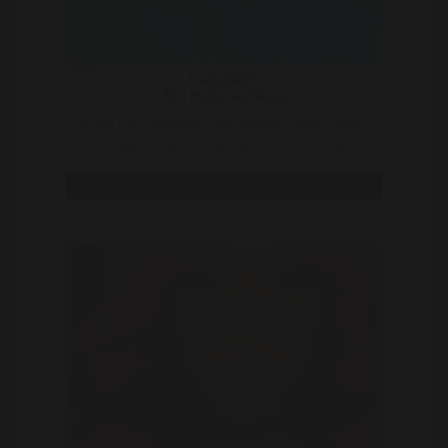
LadyEdith
45 | Hellevoetsluis
ik ben: Lief - zorgzaam - betrouwbaar - eerlijk - open -
diepgaande gesprekken - emotionele binding ..
Bekijk