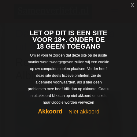
x
Dating met Rebecca
LET OP DIT IS EEN SITE
VOOR 18+. ONDER DE
uit Zuid-Holland
18 GEEN TOEGANG
Om er voor te zorgen dat deze site op de juiste
Rebecca | 43 jaar |
manier wordt weergegeven zullen wij een cookie
op uw computer moeten plaatsen. Verder heeft
Alblasserdam
deze site deels fictieve profielen, zie de
algemene voorwaarden, als u hier geen
problemen mee heeft klik dan op akkoord. Gaat u
niet akkoord klik dan op niet akkoord en u zult
naar Google worden verwezen
Akkoord
Niet akkoord