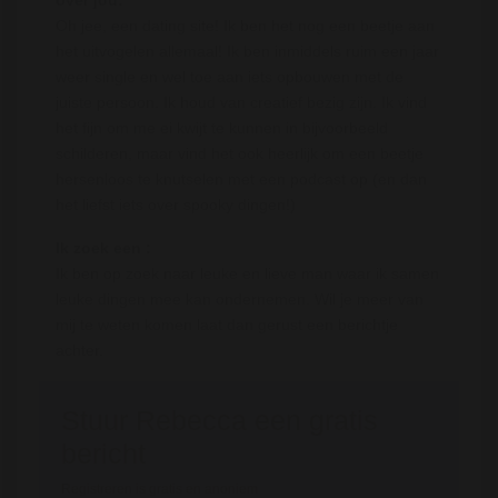
Oh jee, een dating site! Ik ben het nog een beetje aan
het uitvogelen allemaal! Ik ben inmiddels ruim een jaar
weer single en wel toe aan iets opbouwen met de
juiste persoon. Ik houd van creatief bezig zijn. Ik vind
het fijn om me ei kwijt te kunnen in bijvoorbeeld
schilderen, maar vind het ook heerlijk om een beetje
hersenloos te knutselen met een podcast op (en dan
het liefst iets over spooky dingen!)
Ik zoek een :
Ik ben op zoek naar leuke en lieve man waar ik samen
leuke dingen mee kan ondernemen. Wil je meer van
mij te weten komen laat dan gerust een berichtje
achter.
Stuur Rebecca een gratis
bericht
Registreren is gratis en anoniem