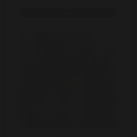
slechte tijden ..
Bekijk
Loes
28 | Nijkerk