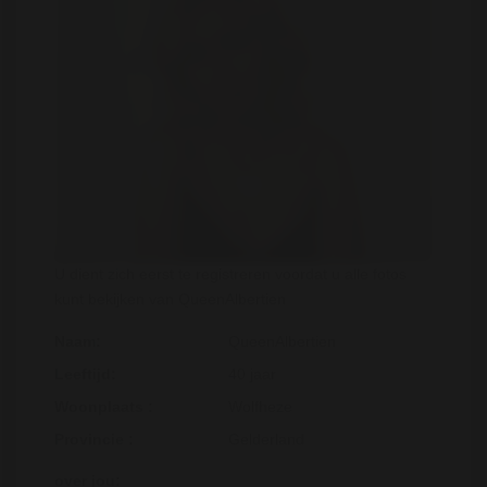
U dient zich eerst te registreren voordat u alle fotos
kunt bekijken van QueenAlbertien
Naam:
QueenAlbertien
Leeftijd:
40 jaar
Woonplaats :
Wolfheze
Provincie :
Gelderland
over jou: