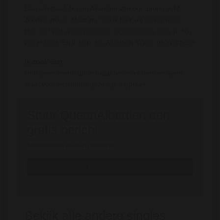
Dag allemaal, Ik ben Albertien van oorsprong echt
Joodse vrouw. Maar nu doe ik hier vrij weinig mee.
Heb wel wat spulletjes maar tegenwoordig mag je zijn
wie je bent. En ik ben dus Albertien 37jaar uit Wolfheze
Ik zoek een :
Heb geen eisen, als je maar liefdevol bent en open
staat voor een leuke gezellige afspraak
Stuur QueenAlbertien een
gratis bericht
Registreren is gratis en anoniem
Registreer nu
Bekijk alle andere singles