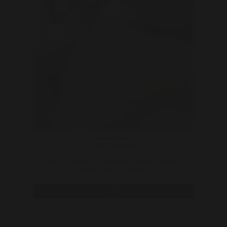
Ladystaaf
38 | Duiven
Zal ik als eerste jouw anus met mijn tong vinger of
geheime staaf aanraken? ..
Bekijk
Man
Vrouw
Stel
Shemale
BDSM