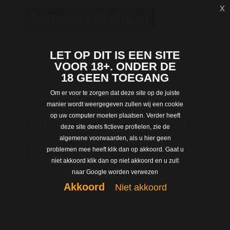
x
Dating met
LET OP DIT IS EEN SITE
VOOR 18+. ONDER DE
QueenAlbertien uit
18 GEEN TOEGANG
Om er voor te zorgen dat deze site op de juiste
Gelderland
manier wordt weergegeven zullen wij een cookie
op uw computer moeten plaatsen. Verder heeft
QueenAlbertien | 40
deze site deels fictieve profielen, zie de
algemene voorwaarden, als u hier geen
jaar | Wolfheze
problemen mee heeft klik dan op akkoord. Gaat u
niet akkoord klik dan op niet akkoord en u zult
naar Google worden verwezen
Akkoord
Niet akkoord