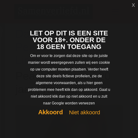
x
Dating met
LET OP DIT IS EEN SITE
VOOR 18+. ONDER DE
PeachPrincess uit
18 GEEN TOEGANG
Om er voor te zorgen dat deze site op de juiste
Limburg
manier wordt weergegeven zullen wij een cookie
op uw computer moeten plaatsen. Verder heeft
PeachPrincess | 20
deze site deels fictieve profielen, zie de
algemene voorwaarden, als u hier geen
jaar | Kinrooi
problemen mee heeft klik dan op akkoord. Gaat u
niet akkoord klik dan op niet akkoord en u zult
naar Google worden verwezen
Akkoord
Niet akkoord