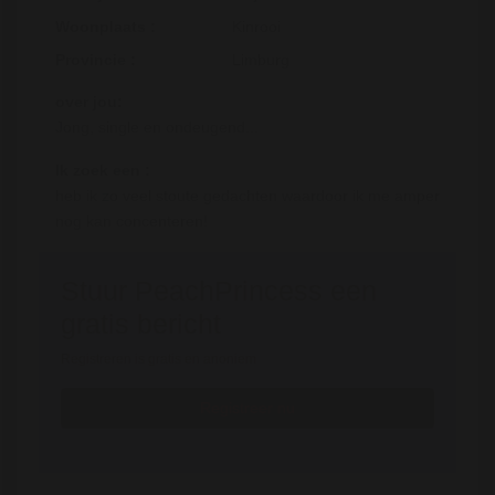
Woonplaats :
Kinrooi
Provincie :
Limburg
over jou:
Jong, single en ondeugend...
Ik zoek een :
heb ik zo veel stoute gedachten waardoor ik me amper
nog kan concenteren!
Stuur PeachPrincess een
gratis bericht
Registreren is gratis en anoniem
Registreer nu