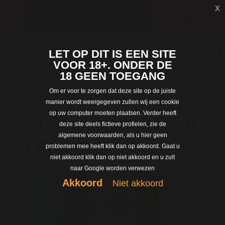
x
Dating met
LET OP DIT IS EEN SITE
VOOR 18+. ONDER DE
NLSophieNL uit
18 GEEN TOEGANG
Om er voor te zorgen dat deze site op de juiste
Noord-Holland
manier wordt weergegeven zullen wij een cookie
op uw computer moeten plaatsen. Verder heeft
NLSophieNL | 31 jaar
deze site deels fictieve profielen, zie de
algemene voorwaarden, als u hier geen
| Zwaag
problemen mee heeft klik dan op akkoord. Gaat u
niet akkoord klik dan op niet akkoord en u zult
naar Google worden verwezen
Akkoord
Niet akkoord