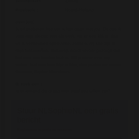
Woonplaats :
Zwaag
Provincie :
Noord-Holland
over jou:
Ik wil proberen hoe ver ik kan gaan met jou. Dit doe ik
voor mijn plezier, niet als werk. Als er een klik is, dan
wil ik vertrouwen opbouwen, zodat ik vrij kan zijn in
mijn fantasieÃ«n. Natuurlijk wordt ervoor gezorgd dat
het voor ons beiden leuk is. Wil je meer over mij
weten, laat een berichtje achter, dan praten we erover.
Groeten, Sophie Meesteres
Ik zoek een :
Is er iemand die graag mijn slaaf zou willen zijn?
Stuur NLSophieNL een gratis
bericht
Registreren is gratis en anoniem