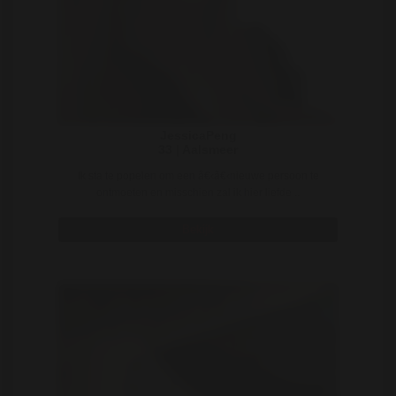
JessicaPeng
33 | Aalsmeer
Ik sta te popelen om een â€‹â€‹nieuwe persoon te
ontmoeten en misschien zal ik hier liefde ..
Bekijk