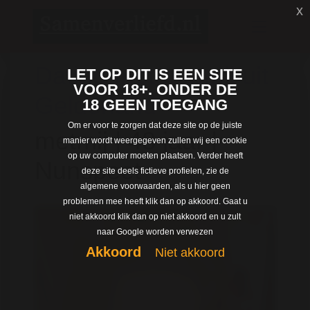
x
Dating met metmij uit
LET OP DIT IS EEN SITE
VOOR 18+. ONDER DE
Gelderland
18 GEEN TOEGANG
Om er voor te zorgen dat deze site op de juiste
metmij | 48 jaar |
manier wordt weergegeven zullen wij een cookie
op uw computer moeten plaatsen. Verder heeft
Nunspeet
deze site deels fictieve profielen, zie de
algemene voorwaarden, als u hier geen
problemen mee heeft klik dan op akkoord. Gaat u
niet akkoord klik dan op niet akkoord en u zult
naar Google worden verwezen
Akkoord
Niet akkoord