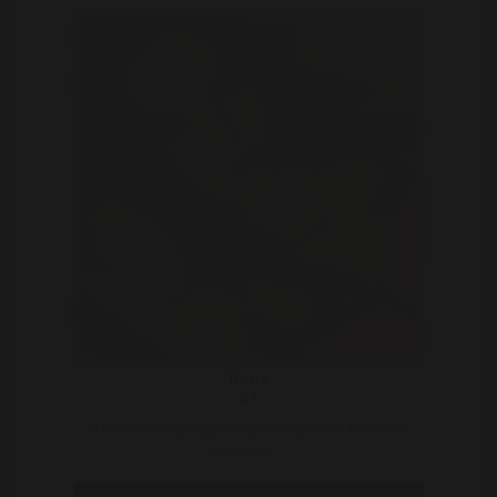
Runa
23
Ik ben Runa mijn naam betekent ''geheime traditie'' in
het Noors ..