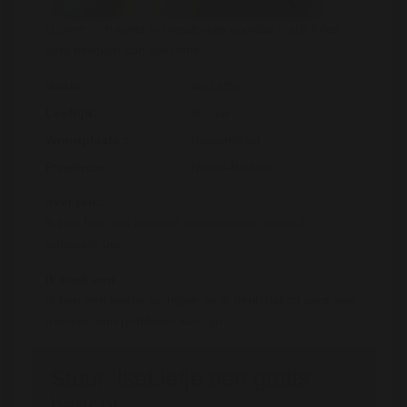
U dient zich eerst te registreren voordat u alle fotos
kunt bekijken van IlseLiefje
Naam:
IlseLiefje
Leeftijd:
30 jaar
Woonplaats :
Roosendaal
Provincie :
Noord-Brabant
over jou:
ik heb hier een account aangemaakt omdat ik
eenzaam ben
Ik zoek een :
Ik ben een beetje verlegen en ik denk dat dit voor veel
mensen een probleem kan zijn
Stuur IlseLiefje een gratis
bericht