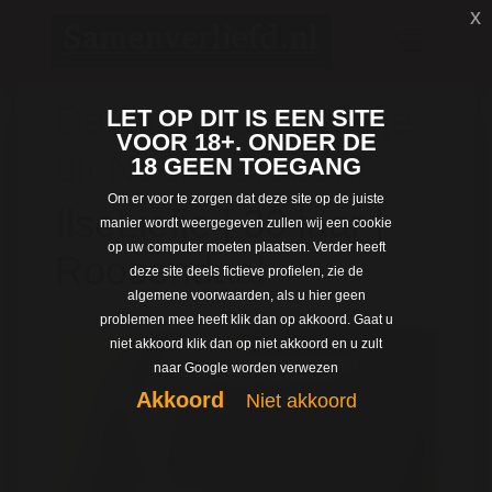
x
Dating met IlseLiefje
LET OP DIT IS EEN SITE
VOOR 18+. ONDER DE
uit Noord-Brabant
18 GEEN TOEGANG
Om er voor te zorgen dat deze site op de juiste
IlseLiefje | 30 jaar |
manier wordt weergegeven zullen wij een cookie
op uw computer moeten plaatsen. Verder heeft
Roosendaal
deze site deels fictieve profielen, zie de
algemene voorwaarden, als u hier geen
problemen mee heeft klik dan op akkoord. Gaat u
niet akkoord klik dan op niet akkoord en u zult
naar Google worden verwezen
Akkoord
Niet akkoord