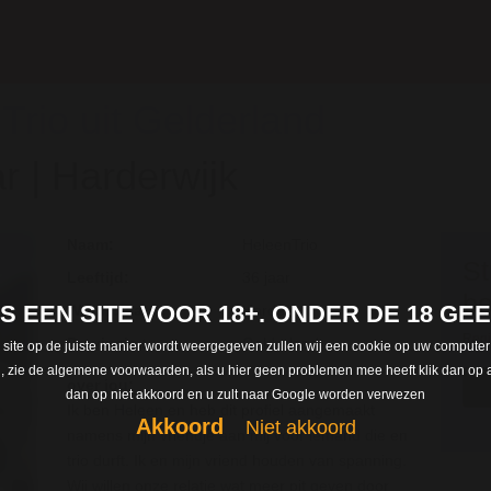
Trio uit Gelderland
r | Harderwijk
Naam:
HeleenTrio
St
Leeftijd:
36 jaar
be
 IS EEN SITE VOOR 18+. ONDER DE 18 G
Woonplaats :
Harderwijk
Regi
Provincie :
Gelderland
 site op de juiste manier wordt weergegeven zullen wij een cookie op uw computer
len, zie de algemene voorwaarden, als u hier geen problemen mee heeft klik dan op a
over jou:
dan op niet akkoord en u zult naar Google worden verwezen
Ik ben Heleen en heb dit profiel aangemaakt
Akkoord
Niet akkoord
namens mijn vriendje aan mij voor iemand die en
trio durft. Ik en mijn vriend houden van spanning.
Wij willen onze relatie wat meer pit geven door