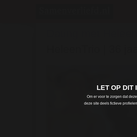
Dating met Heleen
HeleenTrio | 36 jaa
LET OP DIT
Om er voor te zorgen dat deze
deze site deels fictieve profie