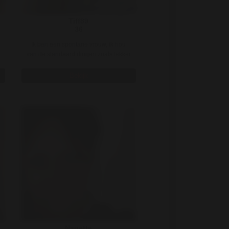
Tiff89
36
Ik ben een spontane vrouw, ik hou
van de standaard dingen zoals lekker
uiteten, terrasje pakken, dag ..
Bekijk
Nanette