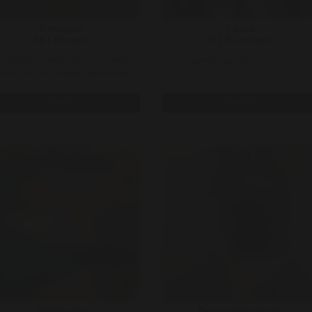
Gekoppel
Linna
39 | Rhenen
49 | Beuningen
e lengte en dikte van je lul maken
gewoon een lieve vrouw ..
et uit als je maar lekker met ons wil
spelen. en oh ja je moet ..
Bekijk
Bekijk
VetteIvette
OnschuldigeBelle