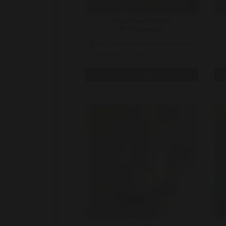
HeadOverHeels95
40 | Nijmegen
Ik kan zo veel dingen bedenken maar
D
het gaat toch om de klik. Ik heb geen
ni
kinderen en ik ben single. ..
Bekijk
Edith