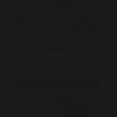
Sabrinazoet
34 | Assen
Ik ben een halfbloedje half nederlands half bosnisch
met grote tepels. Ik sta open voor passievolle ..
Bekijk