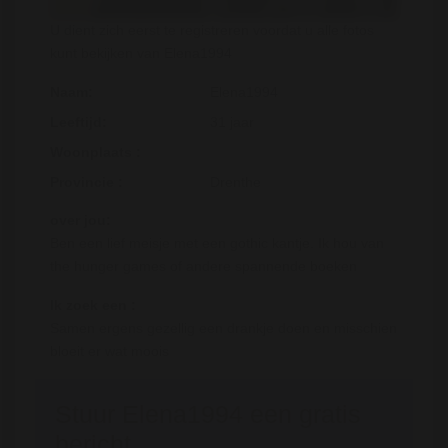
U dient zich eerst te registreren voordat u alle fotos
kunt bekijken van Elena1994
Naam:
Elena1994
Leeftijd:
31 jaar
Woonplaats :
Provincie :
Drenthe
over jou:
Ben een lief meisje met een gothic kantje. Ik hou van
the hunger games of andere spannende boeken
Ik zoek een :
Samen ergens gezellig een drankje doen en misschien
bloeit er wat moois
Stuur Elena1994 een gratis
bericht