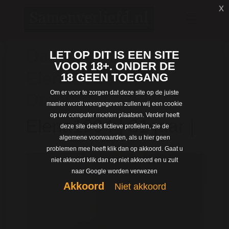
x
Dating met
LET OP DIT IS EEN SITE
VOOR 18+. ONDER DE
Elena1994 uit
18 GEEN TOEGANG
Om er voor te zorgen dat deze site op de juiste
Drenthe
manier wordt weergegeven zullen wij een cookie
op uw computer moeten plaatsen. Verder heeft
Elena1994 | 31 jaar |
deze site deels fictieve profielen, zie de
algemene voorwaarden, als u hier geen
problemen mee heeft klik dan op akkoord. Gaat u
niet akkoord klik dan op niet akkoord en u zult
naar Google worden verwezen
Akkoord
Niet akkoord